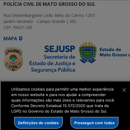
POLÍCIA CIVIL DE MATO GROSSO DO SUL
Rua Desembargador Leão Neto do Carmo 1203
Jardim Veraneio - Campo Grande | MS
CEP 79037-100
MAPA
SETDIG | Secretaria-
Executiva de
Utilizamos cookies para permitir uma melhor experiência
Transformação Digital
em nosso website e para nos ajudar a compreender
quais informações são mais úteis e relevantes para você.
Conforme Decreto Estadual 15.572/2020 que trata da
get_footer();
LGPD no Governo do Estado de Mato Grosso do Sul.
Definições de cookies
Prosseguir com todos