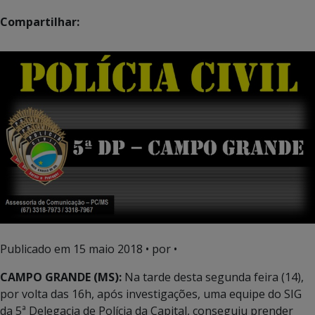
Compartilhar:
Publicado em
15 maio 2018
• por •
CAMPO GRANDE (MS):
Na tarde desta segunda feira (14),
por volta das 16h, após investigações, uma equipe do SIG
da 5ª Delegacia de Polícia da Capital, conseguiu prender