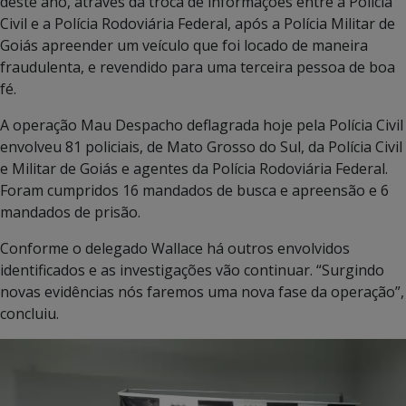
deste ano, através da troca de informações entre a Polícia
Civil e a Polícia Rodoviária Federal, após a Polícia Militar de
Goiás apreender um veículo que foi locado de maneira
fraudulenta, e revendido para uma terceira pessoa de boa
fé.
A operação Mau Despacho deflagrada hoje pela Polícia Civil
envolveu 81 policiais, de Mato Grosso do Sul, da Polícia Civil
e Militar de Goiás e agentes da Polícia Rodoviária Federal.
Foram cumpridos 16 mandados de busca e apreensão e 6
mandados de prisão.
Conforme o delegado Wallace há outros envolvidos
identificados e as investigações vão continuar. “Surgindo
novas evidências nós faremos uma nova fase da operação”,
concluiu.
Tocador
de
vídeo