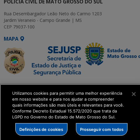
POLÍCIA CIVIL DE MATO GROSSO DO SUL
Rua Desembargador Leão Neto do Carmo 1203
Jardim Veraneio - Campo Grande | MS
CEP 79037-100
MAPA
SETDIG | Secretaria-
Executiva de
Utilizamos cookies para permitir uma melhor experiência
Transformação Digital
em nosso website e para nos ajudar a compreender
quais informações são mais úteis e relevantes para você.
Conforme Decreto Estadual 15.572/2020 que trata da
get_footer();
LGPD no Governo do Estado de Mato Grosso do Sul.
Definições de cookies
Prosseguir com todos