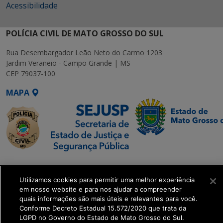
Acessibilidade
POLÍCIA CIVIL DE MATO GROSSO DO SUL
Rua Desembargador Leão Neto do Carmo 1203
Jardim Veraneio - Campo Grande | MS
CEP 79037-100
MAPA
SETDIG | Secretaria-
Executiva de
Utilizamos cookies para permitir uma melhor experiência
Transformação Digital
em nosso website e para nos ajudar a compreender
quais informações são mais úteis e relevantes para você.
Conforme Decreto Estadual 15.572/2020 que trata da
get_footer();
LGPD no Governo do Estado de Mato Grosso do Sul.