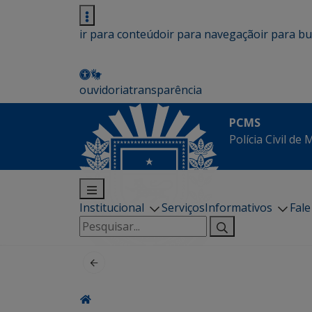
ir para conteúdo
ir para navegação
ir para b
ouvidoria
transparência
PCMS
Polícia Civil de
Institucional
Serviços
Informativos
Fal
Pesquisar
por: