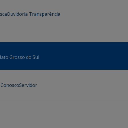
usca
Ouvidoria
Transparência
 Mato Grosso do Sul
e Conosco
Servidor