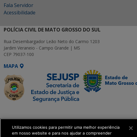
Fala Servidor
Acessibilidade
POLÍCIA CIVIL DE MATO GROSSO DO SUL
Rua Desembargador Leão Neto do Carmo 1203
Jardim Veraneio - Campo Grande | MS
CEP 79037-100
MAPA
SETDIG | Secretaria-
Executiva de
Transformação Digital
Utilizamos cookies para permitir uma melhor experiência
em nosso website e para nos ajudar a compreender