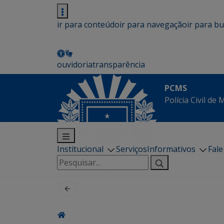
ir para conteúdo
ir para navegação
ir para b
ouvidoria
transparência
PCMS
Polícia Civil de
Institucional
Serviços
Informativos
Fal
Pesquisar
por: