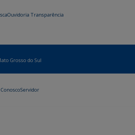
usca
Ouvidoria
Transparência
 Mato Grosso do Sul
e Conosco
Servidor