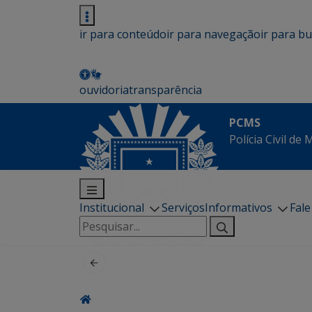
ir para conteúdo
ir para navegação
ir para b
ouvidoria
transparência
PCMS
Polícia Civil de
Institucional
Serviços
Informativos
Fal
Pesquisar
por: