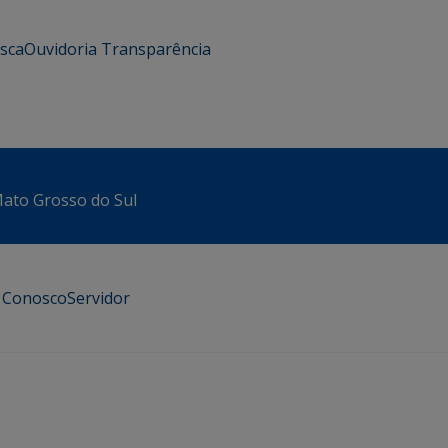
usca
Ouvidoria
Transparência
 Mato Grosso do Sul
e Conosco
Servidor