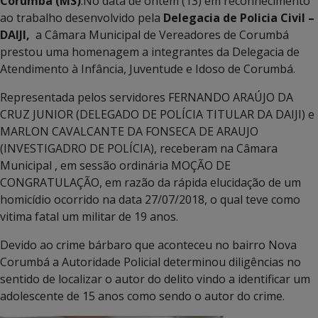
Corumbá (MS)
:No data de ontem (13) em reconhecimento
ao trabalho desenvolvido pela
Delegacia de Policia Civil –
DAIJI,
a Câmara Municipal de Vereadores de Corumbá
prestou uma homenagem a integrantes da Delegacia de
Atendimento à Infância, Juventude e Idoso de Corumbá.
Representada pelos servidores FERNANDO ARAÚJO DA
CRUZ JUNIOR (DELEGADO DE POLÍCIA TITULAR DA DAIJI) e
MARLON CAVALCANTE DA FONSECA DE ARAUJO
(INVESTIGADRO DE POLÍCIA), receberam na Câmara
Municipal , em sessão ordinária MOÇÃO DE
CONGRATULAÇÃO, em razão da rápida elucidação de um
homicídio ocorrido na data 27/07/2018, o qual teve como
vitima fatal um militar de 19 anos.
Devido ao crime bárbaro que aconteceu no bairro Nova
Corumbá a Autoridade Policial determinou diligências no
sentido de localizar o autor do delito vindo a identificar um
adolescente de 15 anos como sendo o autor do crime.