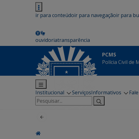
ir para conteúdo
ir para navegação
ir para b
ouvidoria
transparência
PCMS
Polícia Civil de
Institucional
Serviços
Informativos
Fal
Pesquisar
por: