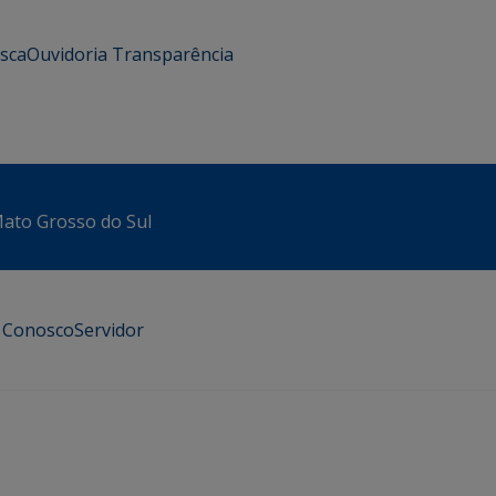
usca
Ouvidoria
Transparência
 Mato Grosso do Sul
e Conosco
Servidor