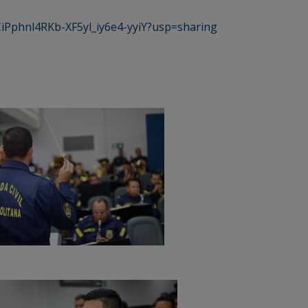
PCiPphnl4RKb-XF5yl_iy6e4-yyiY?usp=sharing