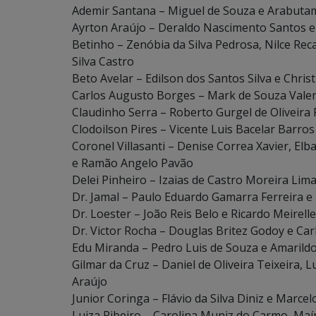
Ademir Santana – Miguel de Souza e Arabutam
Ayrton Araújo – Deraldo Nascimento Santos e 
Betinho – Zenóbia da Silva Pedrosa, Nilce Rec
Silva Castro
Beto Avelar – Edilson dos Santos Silva e Chri
Carlos Augusto Borges – Mark de Souza Valen
Claudinho Serra – Roberto Gurgel de Oliveira
Clodoilson Pires – Vicente Luis Bacelar Barro
Coronel Villasanti – Denise Correa Xavier, El
e Ramão Angelo Pavão
Delei Pinheiro – Izaias de Castro Moreira Lim
Dr. Jamal – Paulo Eduardo Gamarra Ferreira
Dr. Loester – João Reis Belo e Ricardo Meirelle
Dr. Victor Rocha – Douglas Britez Godoy e C
Edu Miranda – Pedro Luis de Souza e Amarildo
Gilmar da Cruz – Daniel de Oliveira Teixeira, 
Araújo
Junior Coringa – Flávio da Silva Diniz e Marce
Luiza Ribeiro – Carolina Muniz do Carmo, Ma