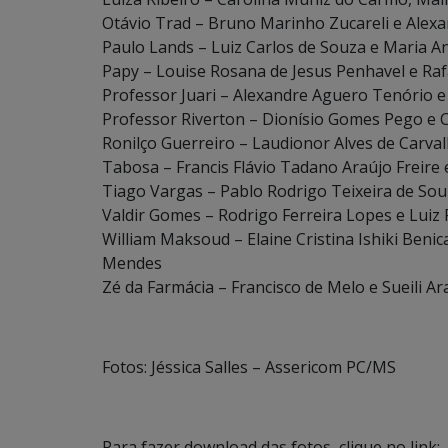
Otávio Trad – Bruno Marinho Zucareli e Alexa
Paulo Lands – Luiz Carlos de Souza e Maria An
Papy – Louise Rosana de Jesus Penhavel e Ra
Professor Juari – Alexandre Aguero Tenório e
Professor Riverton – Dionísio Gomes Pego e 
Ronilço Guerreiro – Laudionor Alves de Carv
Tabosa – Francis Flávio Tadano Araújo Freire 
Tiago Vargas – Pablo Rodrigo Teixeira de Sou
Valdir Gomes – Rodrigo Ferreira Lopes e Luiz 
William Maksoud – Elaine Cristina Ishiki Beni
Mendes
Zé da Farmácia – Francisco de Melo e Sueili A
Fotos: Jéssica Salles – Assericom PC/MS
Para fazer download das fotos, clique no link: