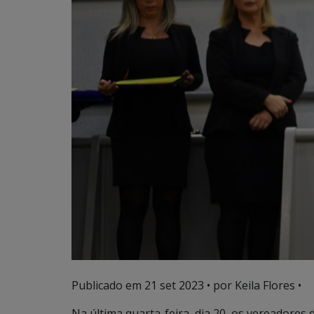
Publicado em
21 set 2023
• por Keila Flores •
Na última quarta-feira, dia 20, os vereadore