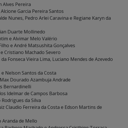
 Alves Pereira
Alcione Garcia Pereira Santos
alde Nunes, Pedro Arlei Caravina e Regiane Karyn da
stian Duarte Mollinedo
tim e Alvimar Melo Valério
 Filho e André Matsushita Gonçalves
s e Cristiano Machado Severo
ba da Fonseca Vieira Lima, Luciano Mendes de Azevedo
a e Nelson Santos da Costa
 e Max Dourado Azambuja Andrade
s Bernardinelli
arlos Idelmar de Campos Barbosa
 Rodrigues da Silva
Luiz Claudio Ferreira da Costa e Edson Martins de
lo Aranda de Mello
íra Pacheco Machado e Andressa Cristhine Torraca