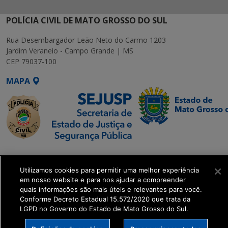
POLÍCIA CIVIL DE MATO GROSSO DO SUL
Rua Desembargador Leão Neto do Carmo 1203
Jardim Veraneio - Campo Grande | MS
CEP 79037-100
MAPA
SETDIG | Secretaria-
Executiva de
Utilizamos cookies para permitir uma melhor experiência
Transformação Digital
em nosso website e para nos ajudar a compreender
quais informações são mais úteis e relevantes para você.
Conforme Decreto Estadual 15.572/2020 que trata da
get_footer();
LGPD no Governo do Estado de Mato Grosso do Sul.