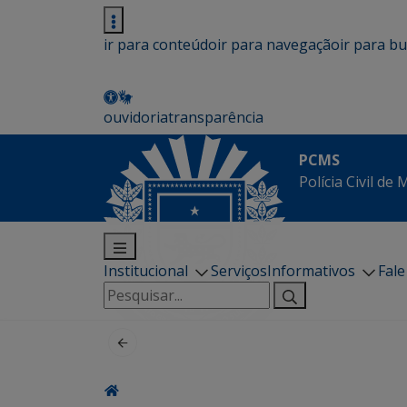
ir para conteúdo
ir para navegação
ir para b
ouvidoria
transparência
PCMS
Polícia Civil de
Institucional
Serviços
Informativos
Fal
Pesquisar
por: