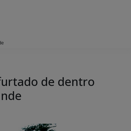
de
 furtado de dentro
ande