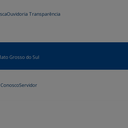
usca
Ouvidoria
Transparência
 Mato Grosso do Sul
e Conosco
Servidor