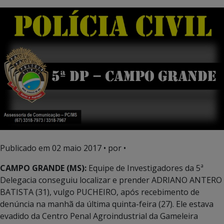
Publicado em
02 maio 2017
• por •
CAMPO GRANDE (MS):
Equipe de Investigadores da 5ª
Delegacia conseguiu localizar e prender ADRIANO ANTERO
BATISTA (31), vulgo PUCHEIRO, após recebimento de
denúncia na manhã da última quinta-feira (27). Ele estava
evadido da Centro Penal Agroindustrial da Gameleira