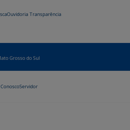
usca
Ouvidoria
Transparência
 Mato Grosso do Sul
e Conosco
Servidor