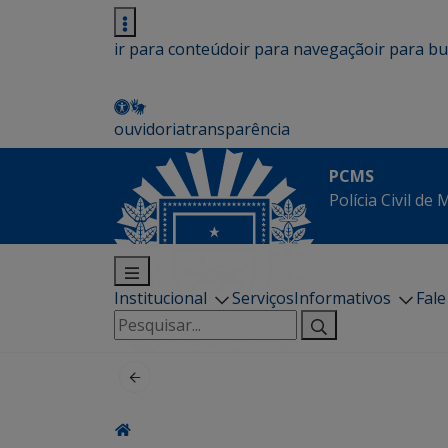
ir para conteúdo
ir para navegação
ir para b
ouvidoria
transparência
PCMS
Polícia Civil de
Institucional
Serviços
Informativos
Fal
Pesquisar
por: