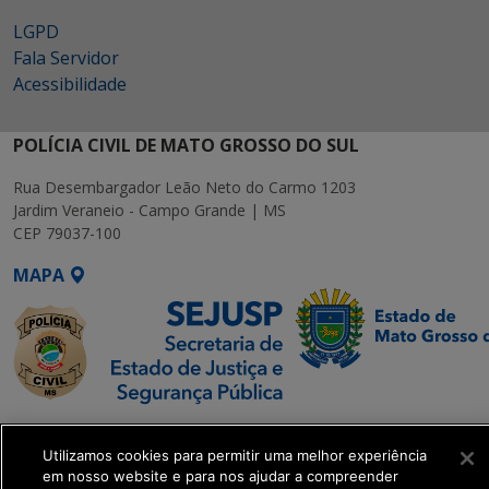
LGPD
Fala Servidor
Acessibilidade
POLÍCIA CIVIL DE MATO GROSSO DO SUL
Rua Desembargador Leão Neto do Carmo 1203
Jardim Veraneio - Campo Grande | MS
CEP 79037-100
MAPA
SETDIG | Secretaria-
Executiva de
Utilizamos cookies para permitir uma melhor experiência
em nosso website e para nos ajudar a compreender
Transformação Digital