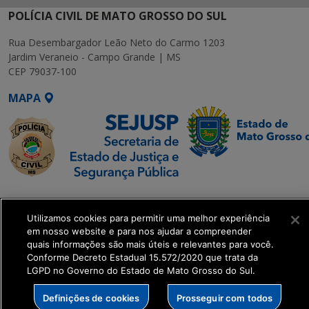
POLÍCIA CIVIL DE MATO GROSSO DO SUL
Rua Desembargador Leão Neto do Carmo 1203
Jardim Veraneio - Campo Grande | MS
CEP 79037-100
MAPA
SETDIG | Secretaria-
Executiva de
Utilizamos cookies para permitir uma melhor experiência
Transformação Digital
em nosso website e para nos ajudar a compreender
quais informações são mais úteis e relevantes para você.
Conforme Decreto Estadual 15.572/2020 que trata da
get_footer();
LGPD no Governo do Estado de Mato Grosso do Sul.
Definições de cookies
Prosseguir com todos