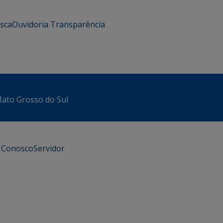
usca
Ouvidoria
Transparência
 Mato Grosso do Sul
e Conosco
Servidor