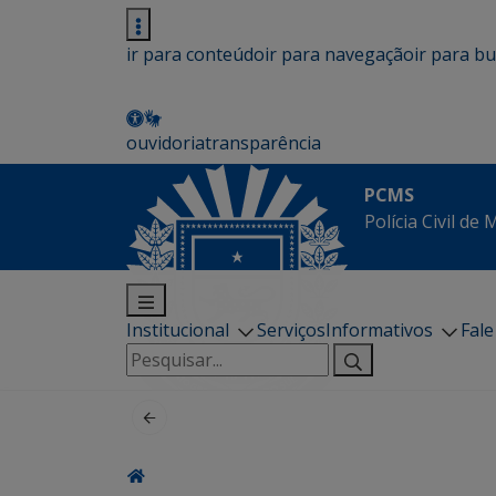
ir para conteúdo
ir para navegação
ir para b
ouvidoria
transparência
PCMS
Polícia Civil de
Institucional
Serviços
Informativos
Fal
Pesquisar
por: