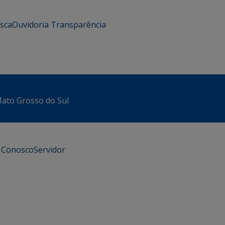
usca
Ouvidoria
Transparência
 Mato Grosso do Sul
e Conosco
Servidor