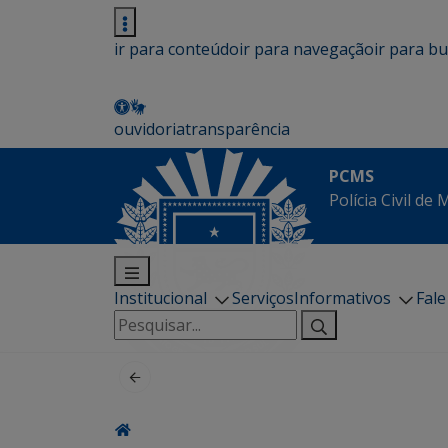
ir para conteúdo
ir para navegação
ir para b
ouvidoria
transparência
PCMS
Polícia Civil de
Institucional
Serviços
Informativos
Fal
Pesquisar
por: