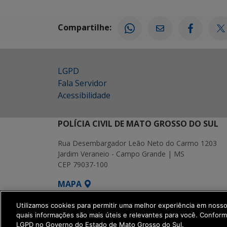
Compartilhe:
LGPD
Fala Servidor
Acessibilidade
POLÍCIA CIVIL DE MATO GROSSO DO SUL
Rua Desembargador Leão Neto do Carmo 1203
Jardim Veraneio - Campo Grande | MS
CEP 79037-100
MAPA
SETDIG | Secretaria-Executiva de Transf
Utilizamos cookies para permitir uma melhor experiência em noss
quais informações são mais úteis e relevantes para você. Confor
LGPD no Governo do Estado de Mato Grosso do Sul.