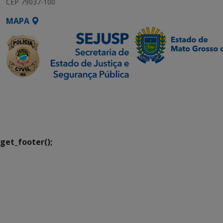
CEP 79037-100
MAPA
SETDIG | Secretaria-
Executiva de
Transformação Digital
get_footer();