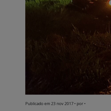
Publicado em
23 nov 2017
• por •