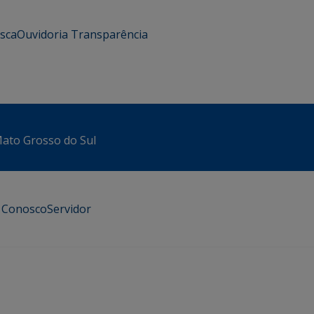
usca
Ouvidoria
Transparência
 Mato Grosso do Sul
e Conosco
Servidor