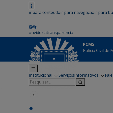
ir para conteúdo
ir para navegação
ir para b
ouvidoria
transparência
PCMS
Polícia Civil de
Institucional
Serviços
Informativos
Fal
Pesquisar
por: