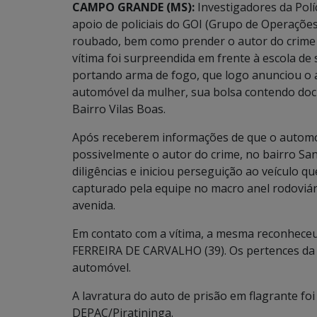
CAMPO GRANDE (MS):
Investigadores da Polí
apoio de policiais do GOI (Grupo de Operaçõe
roubado, bem como prender o autor do crime o
vítima foi surpreendida em frente à escola de s
portando arma de fogo, que logo anunciou o 
automóvel da mulher, sua bolsa contendo docu
Bairro Vilas Boas.
Após receberem informações de que o automóv
possivelmente o autor do crime, no bairro San
diligências e iniciou perseguição ao veículo 
capturado pela equipe no macro anel rodoviár
avenida.
Em contato com a vítima, a mesma reconheceu
FERREIRA DE CARVALHO (39). Os pertences da
automóvel.
A lavratura do auto de prisão em flagrante foi
DEPAC/Piratininga.