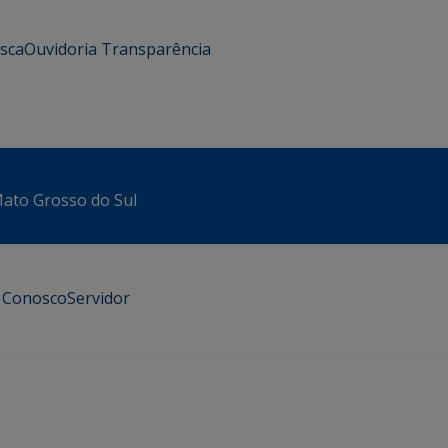
usca
Ouvidoria
Transparência
 Mato Grosso do Sul
e Conosco
Servidor