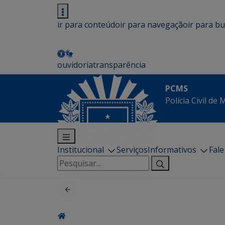
ir para conteúdo
ir para navegação
ir para b
ouvidoria
transparência
PCMS
Polícia Civil de
Institucional
Serviços
Informativos
Fal
Pesquisar
por: