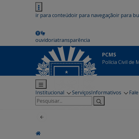
ir para conteúdo
ir para navegação
ir para b
ouvidoria
transparência
PCMS
Polícia Civil de
Institucional
Serviços
Informativos
Fal
Pesquisar
por: