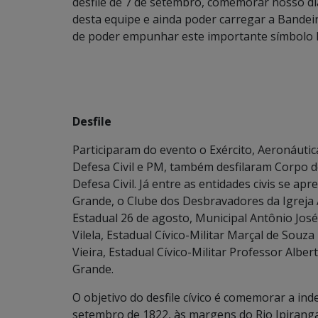
desfile de 7 de setembro, comemorar nosso dia d
desta equipe e ainda poder carregar a Bandeir
de poder empunhar este importante símbolo Na
Desfile
Participaram do evento o Exército, Aeronáutica, 
Defesa Civil e PM, também desfilaram Corpo de B
Defesa Civil. Já entre as entidades civis se 
Grande, o Clube dos Desbravadores da Igreja A
Estadual 26 de agosto, Municipal Antônio José
Vilela, Estadual Cívico-Militar Marçal de Souz
Vieira, Estadual Cívico-Militar Professor Alber
Grande.
O objetivo do desfile cívico é comemorar a ind
setembro de 1822, às margens do Rio Ipirang