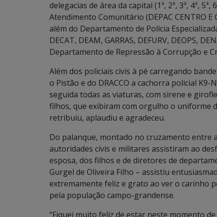
delegacias de área da capital (1ª, 2ª, 3ª, 4ª, 5
Atendimento Comunitário (DEPAC CENTRO E CE
além do Departamento de Polícia Especializa
DECAT, DEAM, GARRAS, DEFURV, DEOPS, DEN
Departamento de Repressão à Corrupção e Cri
Além dos policiais civis à pé carregando band
o Pistão e do DRACCO a cachorra policial K9-N
seguida todas as viaturas, com sirene e girofl
filhos, que exibiram com orgulho o uniforme d
retribuiu, aplaudiu e agradeceu.
Do palanque, montado no cruzamento entre a 
autoridades civis e militares assistiram ao d
esposa, dos filhos e de diretores de departame
Gurgel de Oliveira Filho – assistiu entusiasm
extremamente feliz e grato ao ver o carinho pe
pela população campo-grandense.
“Fiquei muito feliz de estar neste momento d