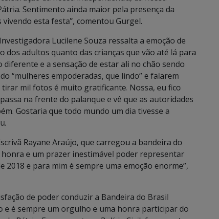
átria. Sentimento ainda maior pela presença da
hos vivendo esta festa”, comentou Gurgel.
 Investigadora Lucilene Souza ressalta a emoção de
to dos adultos quanto das crianças que vão até lá para
 diferente e a sensação de estar ali no chão sendo
ndo “mulheres empoderadas, que lindo” e falarem
tirar mil fotos é muito gratificante. Nossa, eu fico
passa na frente do palanque e vê que as autoridades
bém. Gostaria que todo mundo um dia tivesse a
u.
scrivã Rayane Araújo, que carregou a bandeira do
 honra e um prazer inestimável poder representar
esde 2018 e para mim é sempre uma emoção enorme”,
isfação de poder conduzir a Bandeira do Brasil
po e é sempre um orgulho e uma honra participar do