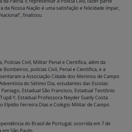
a Pátria. E representar a Polícia Civil, fazer parte
a da Nossa Nação é uma satisfação e felicidade ímpar,
cional”, finalizou.
Polícias Civil, Militar Penal e Científica, além da
ombeiros, polícias Civil, Penal e Científica, e a
apresentaram a Associação Cidade dos Meninos de Campo
dventista do Sétimo Dia, estudantes das Escolas:
 Paniago, Estadual São Francisco, Estadual Teotônio
a Tupã Y, Estadual Professora Neyder Suelly Costa
to Elpídio Ferreira Dias e Colégio Militar de Campo
ependência do Brasil de Portugal, ocorrida em 7 de
a em São Paulo.