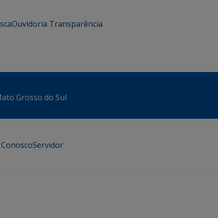
usca
Ouvidoria
Transparência
 Mato Grosso do Sul
e Conosco
Servidor