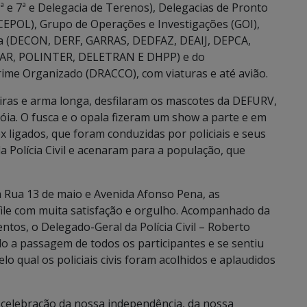
ª, 6ª e 7ª e Delegacia de Terenos), Delegacias de Pronto
POL), Grupo de Operações e Investigações (GOI),
da (DECON, DERF, GARRAS, DEDFAZ, DEAIJ, DEPCA,
AR, POLINTER, DELETRAN E DHPP) e do
me Organizado (DRACCO), com viaturas e até avião.
eiras e arma longa, desfilaram os mascotes da DEFURV,
óia. O fusca e o opala fizeram um show a parte e em
ex ligados, que foram conduzidas por policiais e seus
a Polícia Civil e acenaram para a população, que
Rua 13 de maio e Avenida Afonso Pena, as
esfile com muita satisfação e orgulho. Acompanhado da
ntos, o Delegado-Geral da Polícia Civil – Roberto
ado a passagem de todos os participantes e se sentiu
lo qual os policiais civis foram acolhidos e aplaudidos
e celebração da nossa independência, da nossa