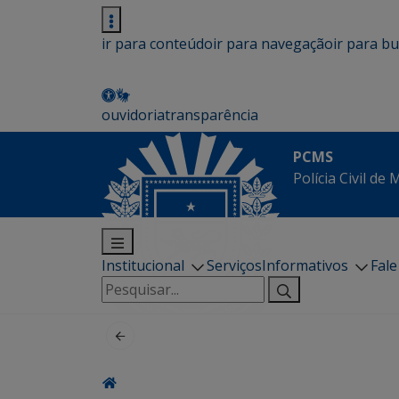
ir para conteúdo
ir para navegação
ir para b
ouvidoria
transparência
PCMS
Polícia Civil de
Institucional
Serviços
Informativos
Fal
Pesquisar
por: