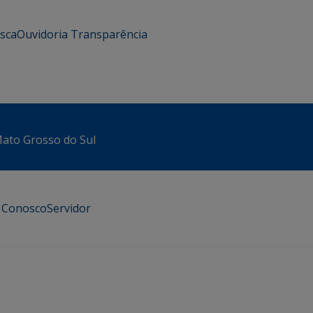
usca
Ouvidoria
Transparência
 Mato Grosso do Sul
e Conosco
Servidor