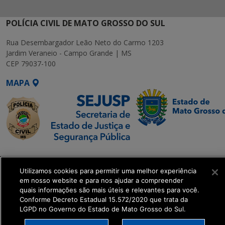
POLÍCIA CIVIL DE MATO GROSSO DO SUL
Rua Desembargador Leão Neto do Carmo 1203
Jardim Veraneio - Campo Grande | MS
CEP 79037-100
MAPA
SETDIG | Secretaria-
Executiva de
Utilizamos cookies para permitir uma melhor experiência
Transformação Digital
em nosso website e para nos ajudar a compreender
quais informações são mais úteis e relevantes para você.
Conforme Decreto Estadual 15.572/2020 que trata da
get_footer();
LGPD no Governo do Estado de Mato Grosso do Sul.