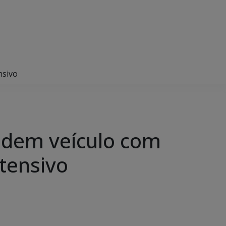
nsivo
endem veículo com
tensivo