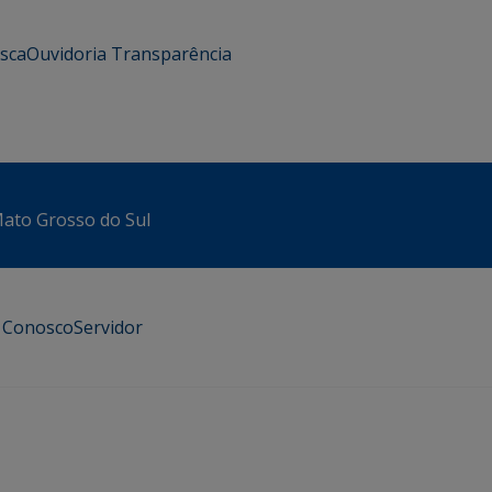
usca
Ouvidoria
Transparência
 Mato Grosso do Sul
e Conosco
Servidor