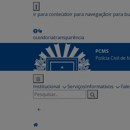
ir para conteúdo
ir para navegação
ir para b
ouvidoria
transparência
PCMS
Polícia Civil de
Institucional
Serviços
Informativos
Fal
Pesquisar
por: