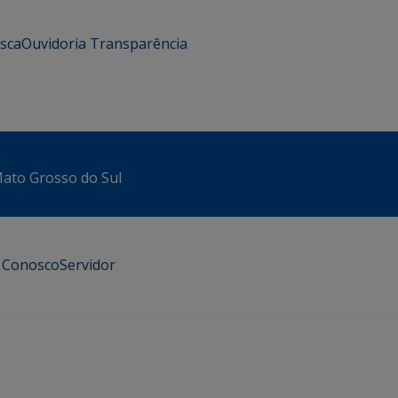
usca
Ouvidoria
Transparência
 Mato Grosso do Sul
e Conosco
Servidor