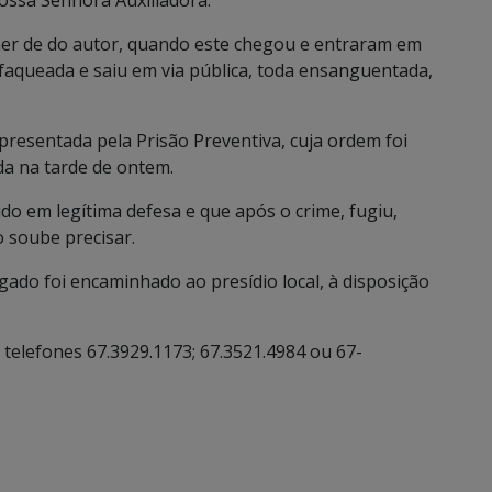
ossa Senhora Auxiliadora.
her de do autor, quando este chegou e entraram em
sfaqueada e saiu em via pública, toda ensanguentada,
epresentada pela Prisão Preventiva, cuja ordem foi
ida na tarde de ontem.
ido em legítima defesa e que após o crime, fugiu,
 soube precisar.
gado foi encaminhado ao presídio local, à disposição
telefones 67.3929.1173; 67.3521.4984 ou 67-