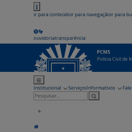
ir para conteúdo
ir para navegação
ir para b
ouvidoria
transparência
PCMS
Polícia Civil de
Institucional
Serviços
Informativos
Fal
Pesquisar
por: