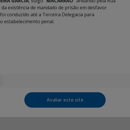
IEIRA GARCIA
, vulgo
“MACARRÃO”
andando pela Rua
 da existência de mandado de prisão em desfavor
foi conduzido até a Terceira Delegacia para
o estabelecimento penal.
Avaliar este site