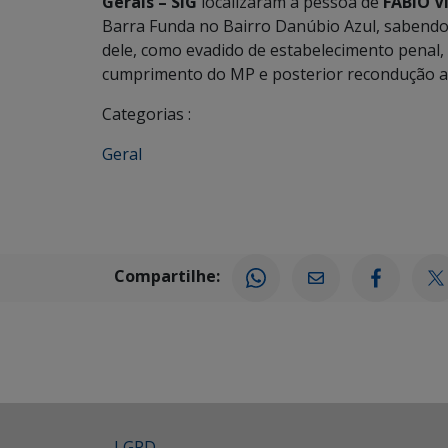
Gerais – SIG
localizaram a pessoa de
FABIO V
Barra Funda no Bairro Danúbio Azul, sabendo
dele, como evadido de estabelecimento penal, 
cumprimento do MP e posterior recondução a
Categorias :
Geral
Compartilhe:
LGPD