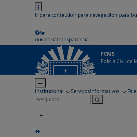
ir para conteúdo
ir para navegação
ir para b
ouvidoria
transparência
PCMS
Polícia Civil de
Institucional
Serviços
Informativos
Fal
Pesquisar
por: