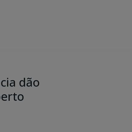
icia dão
erto