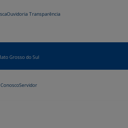
usca
Ouvidoria
Transparência
 Mato Grosso do Sul
e Conosco
Servidor