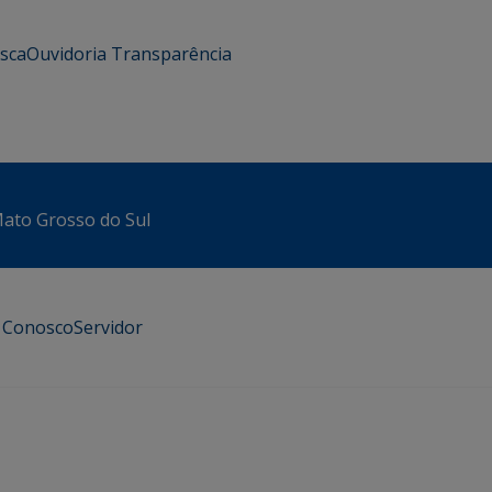
usca
Ouvidoria
Transparência
 Mato Grosso do Sul
e Conosco
Servidor