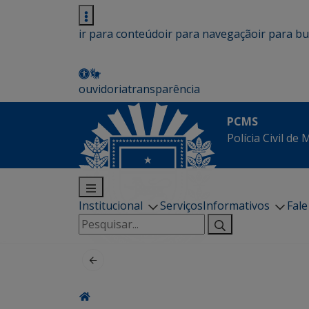
ir para conteúdo
ir para navegação
ir para b
ouvidoria
transparência
PCMS
Polícia Civil de
Institucional
Serviços
Informativos
Fal
Pesquisar
por: