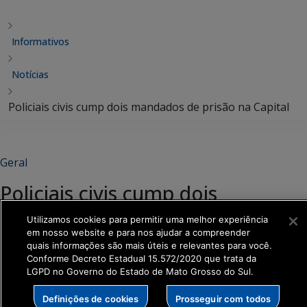
Informativos
Notícias
Policiais civis cump dois mandados de prisão na Capital
Geral
Policiais civis cump dois
mandados de prisão na Capital
Utilizamos cookies para permitir uma melhor experiência
em nosso website e para nos ajudar a compreender
quais informações são mais úteis e relevantes para você.
Compartilhar:
Conforme Decreto Estadual 15.572/2020 que trata da
LGPD no Governo do Estado de Mato Grosso do Sul.
Definições de cookies
Prosseguir com todos