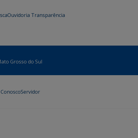
usca
Ouvidoria
Transparência
 Mato Grosso do Sul
e Conosco
Servidor