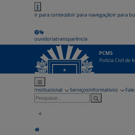
ir para conteúdo
ir para navegação
ir para b
ouvidoria
transparência
PCMS
Polícia Civil de
Institucional
Serviços
Informativos
Fal
Pesquisar
por: