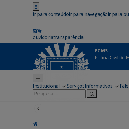
ir para conteúdo
ir para navegação
ir para b
ouvidoria
transparência
PCMS
Polícia Civil de
Institucional
Serviços
Informativos
Fal
Pesquisar
por: