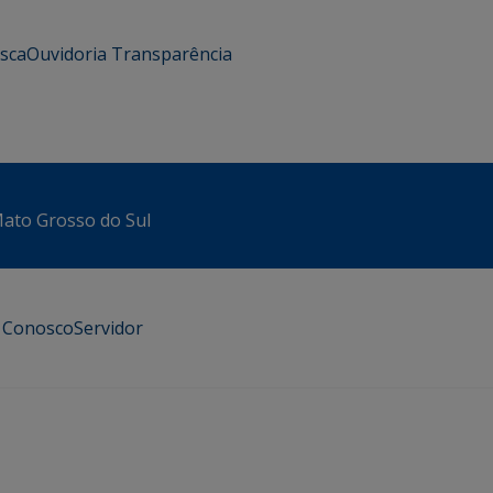
usca
Ouvidoria
Transparência
 Mato Grosso do Sul
e Conosco
Servidor