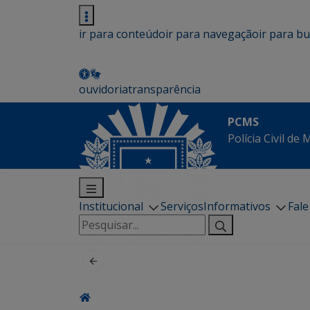
ir para conteúdo
ir para navegação
ir para b
ouvidoria
transparência
PCMS
Polícia Civil de
Institucional
Serviços
Informativos
Fal
Pesquisar
por: