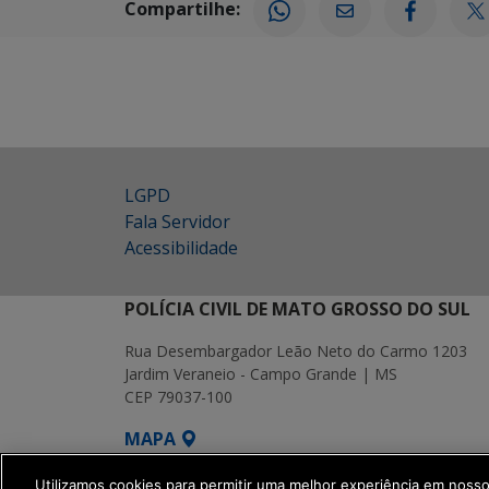
Compartilhe:
LGPD
Fala Servidor
Acessibilidade
POLÍCIA CIVIL DE MATO GROSSO DO SUL
Rua Desembargador Leão Neto do Carmo 1203
Jardim Veraneio - Campo Grande | MS
CEP 79037-100
MAPA
SETDIG | Secretaria-Executiva de Transf
Utilizamos cookies para permitir uma melhor experiência em noss