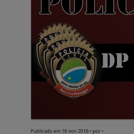
Publicado em
18 nov 2016
• por •