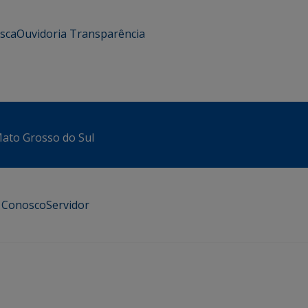
usca
Ouvidoria
Transparência
 Mato Grosso do Sul
e Conosco
Servidor