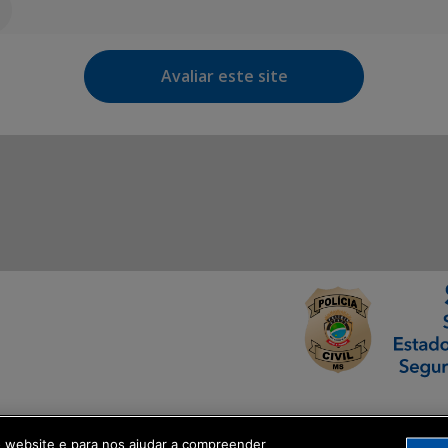
Avaliar este site
ormação Digital
o website e para nos ajudar a compreender