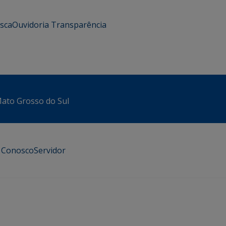
usca
Ouvidoria
Transparência
 Mato Grosso do Sul
e Conosco
Servidor