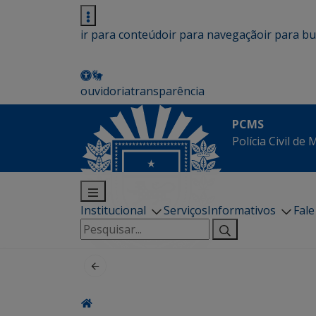
ir para conteúdo
ir para navegação
ir para b
ouvidoria
transparência
PCMS
Polícia Civil de
Institucional
Serviços
Informativos
Fal
Pesquisar
por: