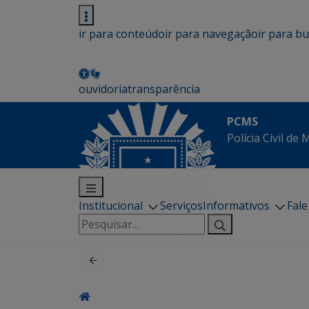
ir para conteúdo
ir para navegação
ir para b
ouvidoria
transparência
PCMS
Polícia Civil de
Institucional
Serviços
Informativos
Fal
Pesquisar
por: