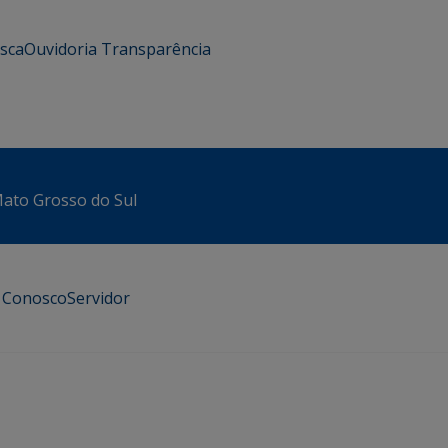
usca
Ouvidoria
Transparência
 Mato Grosso do Sul
e Conosco
Servidor