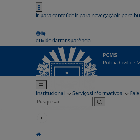
ir para conteúdo
ir para navegação
ir para b
ouvidoria
transparência
PCMS
Polícia Civil de
Institucional
Serviços
Informativos
Fal
Pesquisar
por: