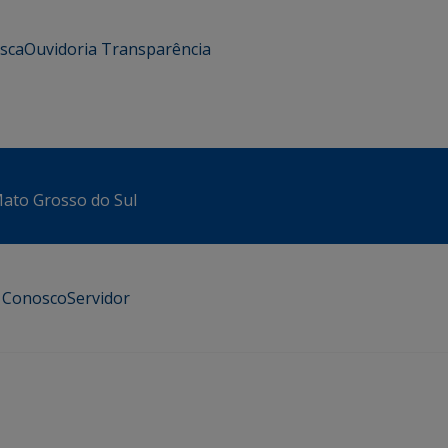
usca
Ouvidoria
Transparência
 Mato Grosso do Sul
e Conosco
Servidor