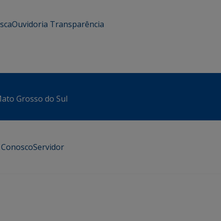
usca
Ouvidoria
Transparência
 Mato Grosso do Sul
e Conosco
Servidor