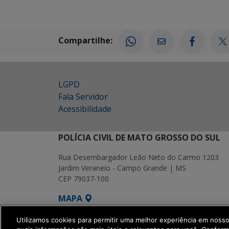
Compartilhe:
LGPD
Fala Servidor
Acessibilidade
POLÍCIA CIVIL DE MATO GROSSO DO SUL
Rua Desembargador Leão Neto do Carmo 1203
Jardim Veraneio - Campo Grande | MS
CEP 79037-100
MAPA
SETDIG | Secretaria-Executiva de Transf
Utilizamos cookies para permitir uma melhor experiência em noss