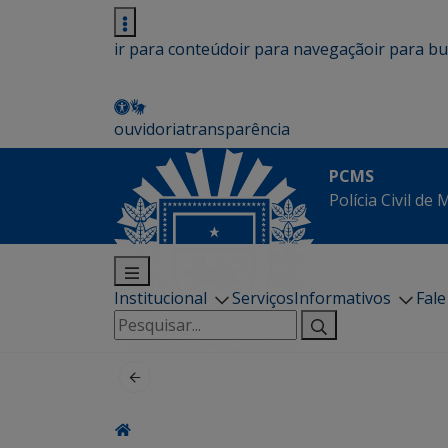
ir para conteúdo
ir para navegação
ir para b
ouvidoria
transparência
PCMS
Polícia Civil de
Institucional
Serviços
Informativos
Fal
Pesquisar
por: