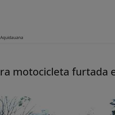
m Aquidauana
pera motocicleta furtad