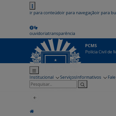
ir para conteúdo
ir para navegação
ir para b
ouvidoria
transparência
PCMS
Polícia Civil de
Institucional
Serviços
Informativos
Fal
Pesquisar
por: