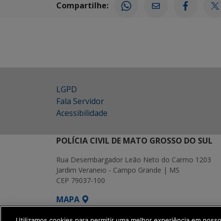
Compartilhe:
LGPD
Fala Servidor
Acessibilidade
POLÍCIA CIVIL DE MATO GROSSO DO SUL
Rua Desembargador Leão Neto do Carmo 1203
Jardim Veraneio - Campo Grande | MS
CEP 79037-100
MAPA
SETDIG | Secretaria-Executiva de Transf
Utilizamos cookies para permitir uma melhor experiência em noss