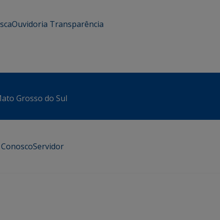
usca
Ouvidoria
Transparência
 Mato Grosso do Sul
e Conosco
Servidor