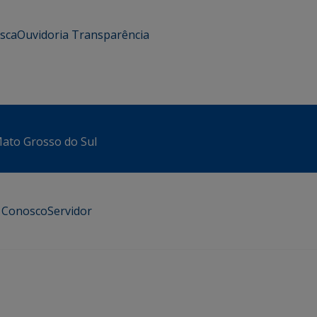
usca
Ouvidoria
Transparência
 Mato Grosso do Sul
e Conosco
Servidor