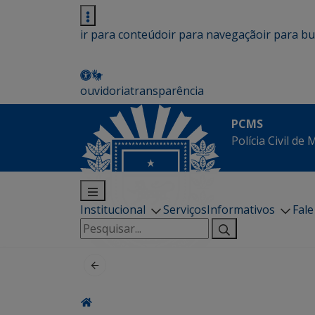
ir para conteúdo
ir para navegação
ir para b
ouvidoria
transparência
PCMS
Polícia Civil de
Institucional
Serviços
Informativos
Fal
Pesquisar
por: