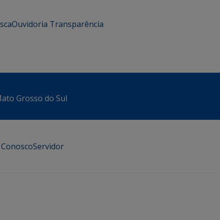
usca
Ouvidoria
Transparência
 Mato Grosso do Sul
e Conosco
Servidor