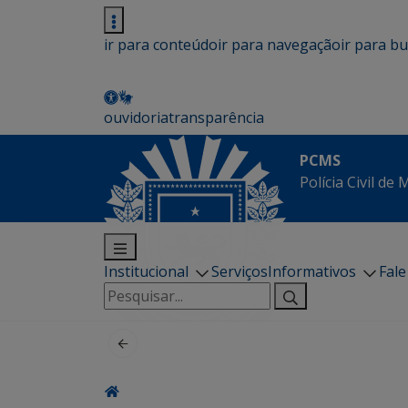
ir para conteúdo
ir para navegação
ir para b
ouvidoria
transparência
PCMS
Polícia Civil de
Institucional
Serviços
Informativos
Fal
Pesquisar
por: