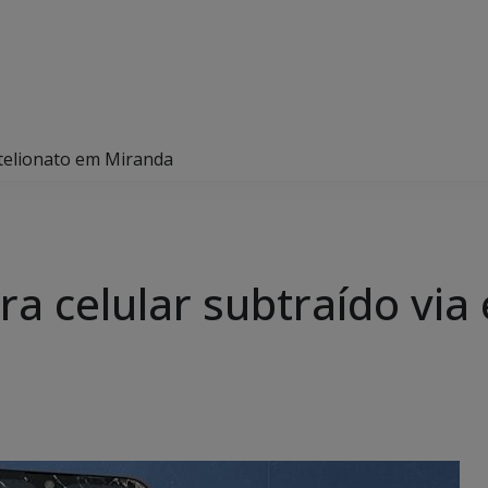
estelionato em Miranda
era celular subtraído vi