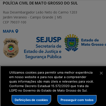
POLÍCIA CIVIL DE MATO GROSSO DO SUL
Rua Desembargador Leão Neto do Carmo 1203
Jardim Veraneio - Campo Grande | MS
CEP 79037-100
MAPA
SETDIG | Secretaria-
Executiva de
Utilizamos cookies para permitir uma melhor experiência
Transformação Digital
em nosso website e para nos ajudar a compreender
quais informações são mais úteis e relevantes para você.
Conforme Decreto Estadual 15.572/2020 que trata da
get_footer();
LGPD no Governo do Estado de Mato Grosso do Sul.
Definições de cookies
Prosseguir com todos