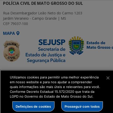
POLÍCIA CIVIL DE MATO GROSSO DO SUL
Rua Desembargador Leão Neto do Carmo 1203
Jardim Veraneio - Campo Grande | MS
CEP 79037-100
MAPA
SETDIG | Secretaria-
Executiva de
Utilizamos cookies para permitir uma melhor experiência
Transformação Digital
em nosso website e para nos ajudar a compreender
quais informações são mais úteis e relevantes para você.
Conforme Decreto Estadual 15.572/2020 que trata da
get_footer();
LGPD no Governo do Estado de Mato Grosso do Sul.
Definições de cookies
Prosseguir com todos