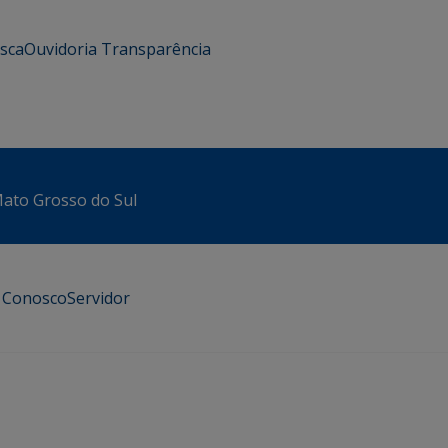
usca
Ouvidoria
Transparência
 Mato Grosso do Sul
e Conosco
Servidor