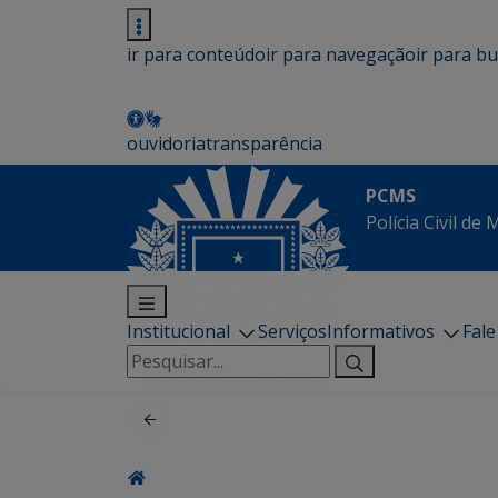
ir para conteúdo
ir para navegação
ir para b
ouvidoria
transparência
PCMS
Polícia Civil de
Institucional
Serviços
Informativos
Fal
Pesquisar
por: