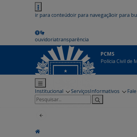
ir para conteúdo
ir para navegação
ir para b
ouvidoria
transparência
PCMS
Polícia Civil de
Institucional
Serviços
Informativos
Fal
Pesquisar
por: