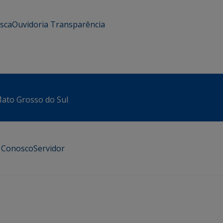
usca
Ouvidoria
Transparência
 Mato Grosso do Sul
e Conosco
Servidor