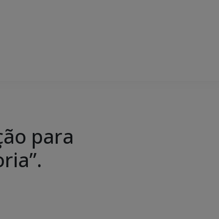
ção para
ria”.