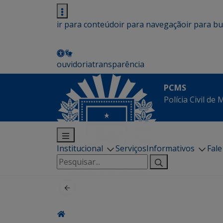
ir para conteúdo
ir para navegação
ir para b
ouvidoria
transparência
PCMS
Polícia Civil de
Institucional
Serviços
Informativos
Fal
Pesquisar
por: