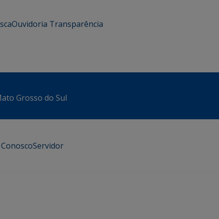
usca
Ouvidoria
Transparência
 Mato Grosso do Sul
e Conosco
Servidor