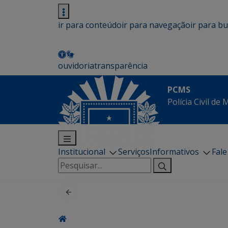
ir para conteúdo
ir para navegação
ir para b
ouvidoria
transparência
PCMS
Polícia Civil de
Institucional
Serviços
Informativos
Fal
Pesquisar
por: