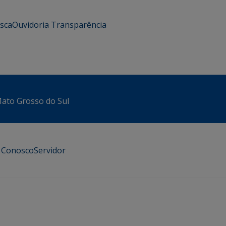
usca
Ouvidoria
Transparência
 Mato Grosso do Sul
e Conosco
Servidor