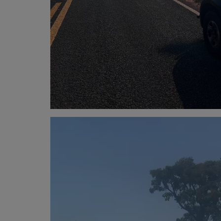
Tocador
de
vídeo