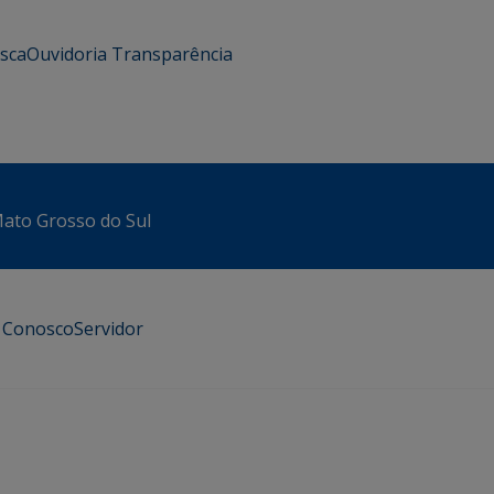
usca
Ouvidoria
Transparência
 Mato Grosso do Sul
e Conosco
Servidor