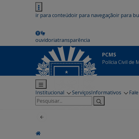
ir para conteúdo
ir para navegação
ir para b
ouvidoria
transparência
PCMS
Polícia Civil de
Institucional
Serviços
Informativos
Fal
Pesquisar
por: