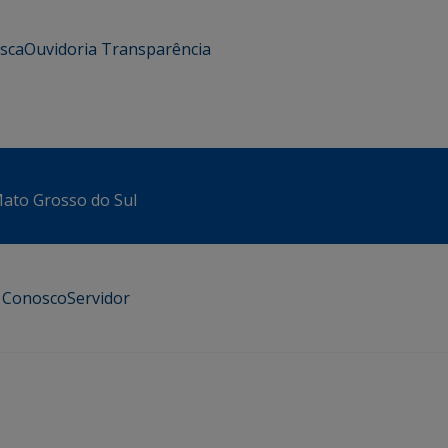
usca
Ouvidoria
Transparência
 Mato Grosso do Sul
e Conosco
Servidor