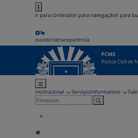
ir para conteúdo
ir para navegação
ir para b
ouvidoria
transparência
PCMS
Polícia Civil de
Institucional
Serviços
Informativos
Fal
Pesquisar
por: