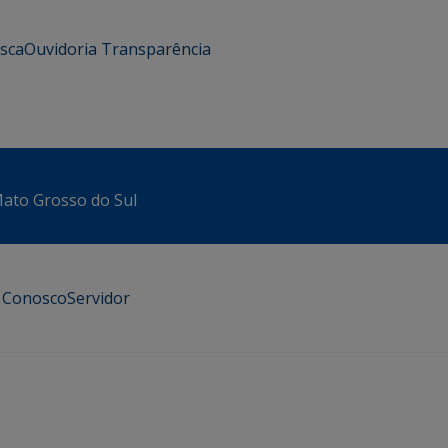
usca
Ouvidoria
Transparência
 Mato Grosso do Sul
e Conosco
Servidor