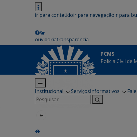
ir para conteúdo
ir para navegação
ir para b
ouvidoria
transparência
PCMS
Polícia Civil de
Institucional
Serviços
Informativos
Fal
Pesquisar
por: