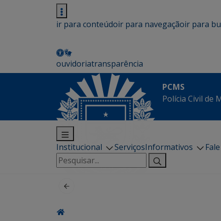
ir para conteúdo
ir para navegação
ir para b
ouvidoria
transparência
PCMS
Polícia Civil de
Institucional
Serviços
Informativos
Fal
Pesquisar
por: