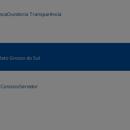
usca
Ouvidoria
Transparência
 Mato Grosso do Sul
e Conosco
Servidor