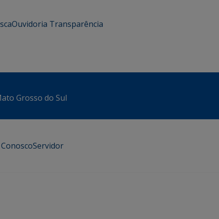
usca
Ouvidoria
Transparência
 Mato Grosso do Sul
e Conosco
Servidor