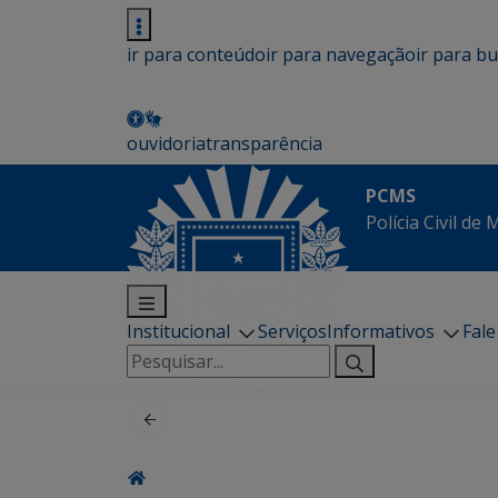
ir para conteúdo
ir para navegação
ir para b
ouvidoria
transparência
PCMS
Polícia Civil de
Institucional
Serviços
Informativos
Fal
Pesquisar
por: